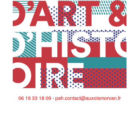
06 19 33 18 09
-
pah.contact@auxoismorvan.fr