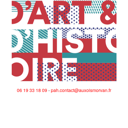
06 19 33 18 09
-
pah.contact@auxoismorvan.fr