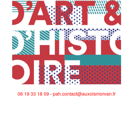
06 19 33 18 09
-
pah.contact@auxoismorvan.fr