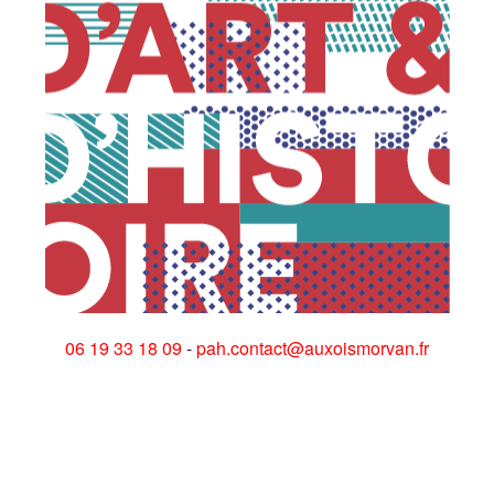
06 19 33 18 09
-
pah.contact@auxoismorvan.fr